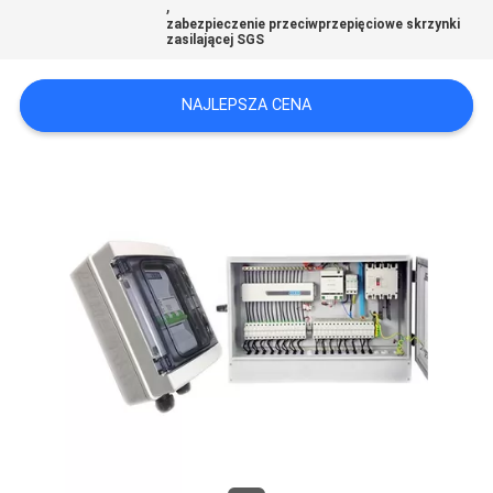
,
SITEMAP
zabezpieczenie przeciwprzepięciowe skrzynki
zasilającej SGS
PRIVACY
NAJLEPSZA CENA
POLICY