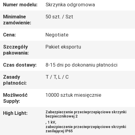
KONTROLA
Numer modelu:
Skrzynka odgromowa
JAKOŚCI
Minimalne
50 szt. / Szt
zamówienie:
SKONTAKTUJ
Cena:
Negotiate
SIĘ
Szczegóły
Pakiet eksportu
Z
pakowania:
NAMI
Czas dostawy:
8-15 dni po dokonaniu płatności
Zasady
T / T, L / C
AKTUALNOŚCI
płatności:
Możliwość
10000 sztuk miesięcznie
Supply:
POPROSIĆ
O
High Light:
Zabezpieczenie przeciwprzepięciowe skrzynki
bezpiecznikowej 2
,
,
WYCENĘ
1 kV
zabezpieczenie przeciwprzepięciowe skrzynki
zasilającej IP65