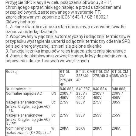
Przyjęcie SPD klasy II w celu połączenia obwodu „3 + 1”,
chroniącego sprzęt niskiego napięcia przed uszkodzeniami
przepięciowymi, zastosowanego w systemie TT,
zaprojektowanym zgodnie z IEC61643-1 / GB 18802.1
Główny bohater:
1. Zielone światło oznacza stan normalny, a czerwone światło
oznacza usterkę działania
2. Wbudowany wyłącznik automatyczny i odłącznik termiczny, w
przypadku wystąpienia usterki odłącznik termiczny odetnie SPD
od sieci energetycznej, zmieni się zielone okienko
3. Funkcja licznika impulsów rejestrująca zdarzenia piorunowe
4. Zacisk do okablowania zewnętrznego, łatwy do podłączenia,
odpowiedni do zastosowań wewnętrznych
Rodzaj
BT 5L
BT 5L CM
BT 5L CM
BT 5L CM
CM
385/40
275/40 3 +
385/40 3 +
275/40
4P
1
1
4P
Nr zamówienia.
840 883,
840 887,
840 884,
840 888,
Normalne napięcie AC
UN
230V /
230V /
230V /
230V /
400V
400V
400V
400V
Napięcie znamionowe
Uc
275V
385V
275V
385V
(maks. Ciągłe napięcie AC)
L / N
Napięcie znamionowe
Uc
275V
385V
255V
255V
(maks. Ciągłe napięcie AC)
N / PE
Nominalny prąd
W
20KA
20KA
20KA
20KA
rozładowania (8 / 20µs) L /