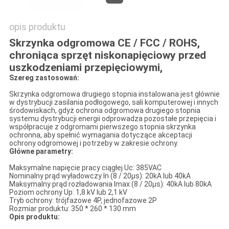
opis produktu
Skrzynka odgromowa CE / FCC / ROHS,
chroniąca sprzęt niskonapięciowy przed
uszkodzeniami przepięciowymi,
Szereg zastosowań:
Skrzynka odgromowa drugiego stopnia instalowana jest głównie
w dystrybucji zasilania podłogowego, sali komputerowej i innych
środowiskach, gdyż ochrona odgromowa drugiego stopnia
systemu dystrybucji energii odprowadza pozostałe przepięcia i
współpracuje z odgromami pierwszego stopnia skrzynka
ochronna, aby spełnić wymagania dotyczące akceptacji
ochrony odgromowej i potrzeby w zakresie ochrony.
Główne parametry:
Maksymalne napięcie pracy ciągłej Uc: 385VAC
Nominalny prąd wyładowczy In (8 / 20μs): 20kA lub 40kA
Maksymalny prąd rozładowania Imax (8 / 20μs): 40kA lub 80kA
Poziom ochrony Up: 1,8 kV lub 2,1 kV
Tryb ochrony: trójfazowe 4P, jednofazowe 2P
Rozmiar produktu: 350 * 260 * 130 mm
Opis produktu: