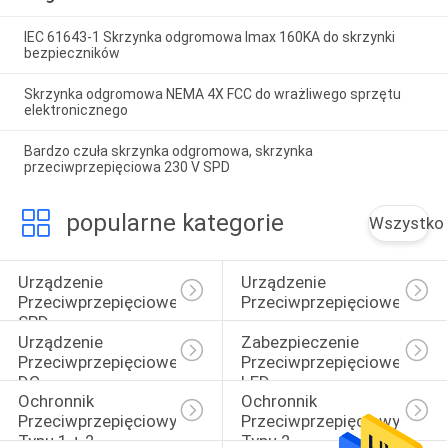
IEC 61643-1 Skrzynka odgromowa Imax 160KA do skrzynki
bezpieczników
Skrzynka odgromowa NEMA 4X FCC do wrażliwego sprzętu
elektronicznego
Bardzo czuła skrzynka odgromowa, skrzynka
przeciwprzepięciowa 230 V SPD
popularne kategorie
Wszystko
Urządzenie 
Urządzenie 
Przeciwprzepięciowe 
Przeciwprzepięciowe
SPD
Urządzenie 
Zabezpieczenie 
Przeciwprzepięciowe 
Przeciwprzepięciowe 
DC
LED
Ochronnik 
Ochronnik 
Przeciwprzepięciowy 
Przeciwprzepięciowy 
Typu 1 + 2
Typu 2