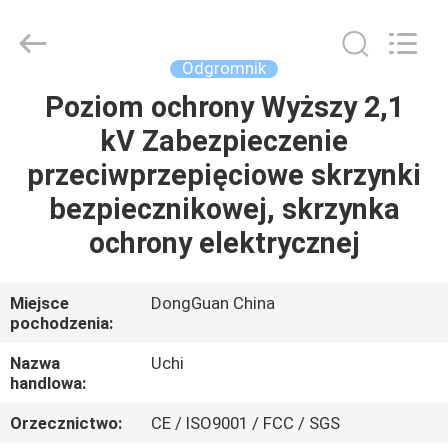
Guangdong
Uchi
Technology
Co.,Ltd.
All
Odgromnik
Rights
Reserved.
Poziom ochrony Wyższy 2,1
DOM
kV Zabezpieczenie
PRODUKTY
przeciwprzepięciowe skrzynki
bezpiecznikowej, skrzynka
O
ochrony elektrycznej
NAS
Miejsce
DongGuan China
pochodzenia:
WYCIECZKA
PO
Nazwa
Uchi
handlowa:
FABRYCE
Orzecznictwo:
CE / ISO9001 / FCC / SGS