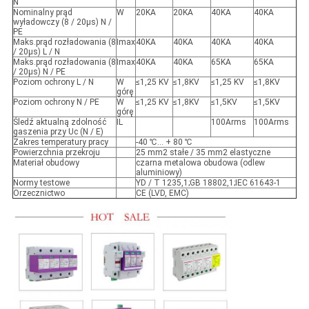
N
Nominalny prąd
W
20KA
20KA
40KA
40KA
wyładowczy (8 / 20µs) N /
PE
Maks.prąd rozładowania (8
Imax
40KA
40KA
40KA
40KA
/ 20µs) L / N
Maks.prąd rozładowania (8
Imax
40KA
40KA
65KA
65KA
/ 20µs) N / PE
Poziom ochrony L / N
W
≤1,25 KV
≤1,8KV
≤1,25 KV
≤1,8KV
górę
Poziom ochrony N / PE
W
≤1,25 KV
≤1,8KV
≤1,5KV
≤1,5KV
górę
Śledź aktualną zdolność
IL
100Arms
100Arms
gaszenia przy Uc (N / E)
Zakres temperatury pracy
-40 ℃… + 80 ℃
Powierzchnia przekroju
25 mm2 stałe / 35 mm2 elastyczne
Materiał obudowy
czarna metalowa obudowa (odlew
aluminiowy)
Normy testowe
YD / T 1235,1;GB 18802,1;IEC 61643-1
Orzecznictwo
CE (LVD, EMC)